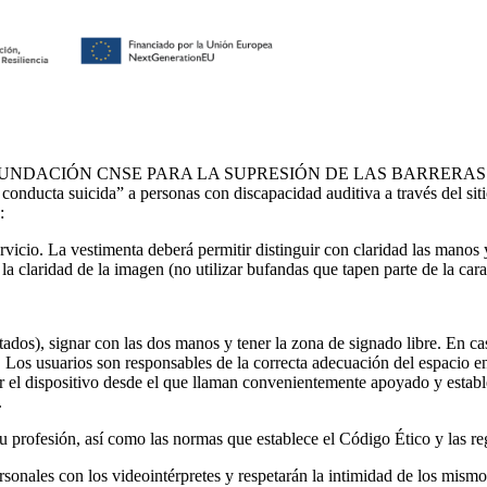
ecido por FUNDACIÓN CNSE PARA LA SUPRESIÓN DE LAS BARRERAS D
 la conducta suicida” a personas con discapacidad auditiva a través de
:
rvicio. La vestimenta deberá permitir distinguir con claridad las manos y 
la claridad de la imagen (no utilizar bufandas que tapen parte de la ca
.
ados), signar con las dos manos y tener la zona de signado libre. En ca
 Los usuarios son responsables de la correcta adecuación del espacio en 
r el dispositivo desde el que llaman convenientemente apoyado y estable
.
u profesión, así como las normas que establece el Código Ético y las regl
onales con los videointérpretes y respetarán la intimidad de los mismo